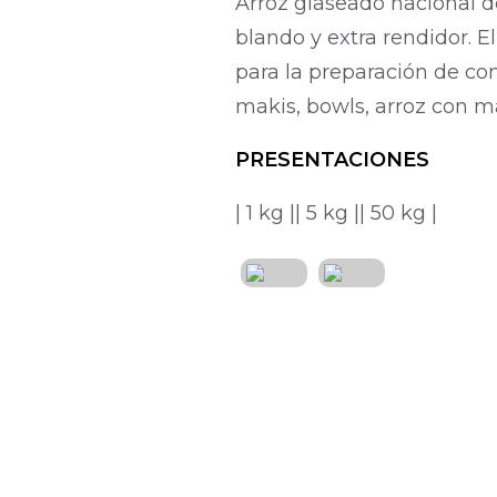
Arroz glaseado nacional d
blando y extra rendidor. E
para la preparación de co
makis, bowls, arroz con m
PRESENTACIONES
| 1 kg |
| 5 kg |
| 50 kg |